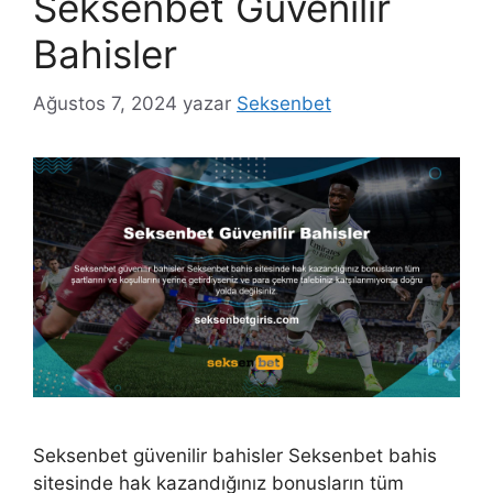
Seksenbet Güvenilir
Bahisler
Ağustos 7, 2024
yazar
Seksenbet
Seksenbet güvenilir bahisler Seksenbet bahis
sitesinde hak kazandığınız bonusların tüm