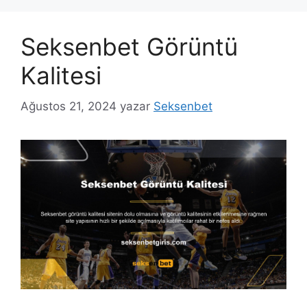
Seksenbet Görüntü
Kalitesi
Ağustos 21, 2024
yazar
Seksenbet