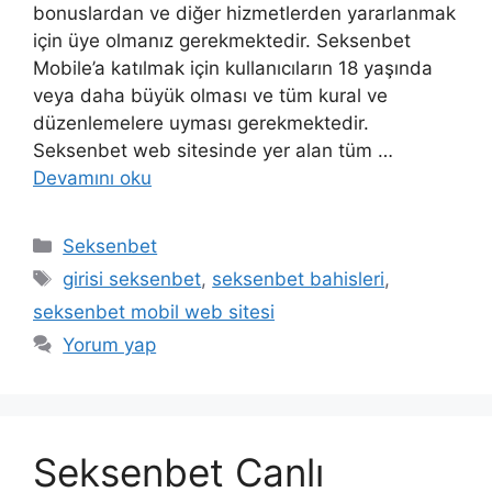
bonuslardan ve diğer hizmetlerden yararlanmak
için üye olmanız gerekmektedir. Seksenbet
Mobile’a katılmak için kullanıcıların 18 yaşında
veya daha büyük olması ve tüm kural ve
düzenlemelere uyması gerekmektedir.
Seksenbet web sitesinde yer alan tüm …
Devamını oku
Kategoriler
Seksenbet
Etiketler
girisi seksenbet
,
seksenbet bahisleri
,
seksenbet mobil web sitesi
Yorum yap
Seksenbet Canlı