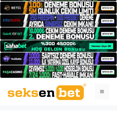
İçeriğe
atla
Menü