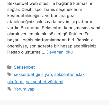
Seksenbet web sitesi ile bağlantı kurmasını
sağlar. Çeşitli spor bahis seçeneklerini
keşfedebileceğiniz ve bunlara göz
atabileceğiniz çok sayıda çevrimiçi platform
vardır. Bu arama, Seksenbet konuşmasına yanıt
olarak verilen olumlu sözleri görüntüler. En
başarılı bahis platformlarından biri. Bahsiniz
önemliyse, son adreste bir hesap açabilirsiniz.
Hesap oluşturma …
Devamını oku
Kategoriler
Seksenbet
Etiketler
seksenbet giris yap
,
seksenbet islak
platform
,
seksenbet yöntemi
Yorum yap