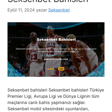
Eylül 11, 2024
yazar
Seksenbet
Seksenbet bahisleri Seksenbet bahisleri Türkiye
Premier Ligi, Avrupa Ligi ve Dünya Liginin tüm
maçlarına canlı bahis yapmanızı sağlar.
Seksenbet mobil sitesindeki oyunlardan,