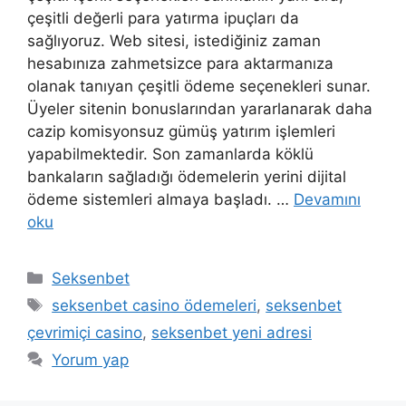
çeşitli değerli para yatırma ipuçları da
sağlıyoruz. Web sitesi, istediğiniz zaman
hesabınıza zahmetsizce para aktarmanıza
olanak tanıyan çeşitli ödeme seçenekleri sunar.
Üyeler sitenin bonuslarından yararlanarak daha
cazip komisyonsuz gümüş yatırım işlemleri
yapabilmektedir. Son zamanlarda köklü
bankaların sağladığı ödemelerin yerini dijital
ödeme sistemleri almaya başladı. …
Devamını
oku
Kategoriler
Seksenbet
Etiketler
seksenbet casino ödemeleri
,
seksenbet
çevrimiçi casino
,
seksenbet yeni adresi
Yorum yap