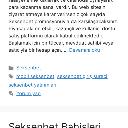
faaliyetlerine katılarak ve casinoda oynayarak
para kazanma şansı vardır. Bu web sitesini
ziyaret etmeye karar verirseniz çok sayıda
Seksenbet promosyonuyla da karşılaşacaksınız.
Piyasadaki en etkili, kazançlı ve kullanıcı dostu
satış platformu olarak kabul edilmektedir.
Başlamak için bir tüccar, mevduat sahibi veya
satıcıyla bir hesap açın. …
Devamını oku
Kategoriler
Seksenbet
Etiketler
mobil seksenbet
,
seksenbet giriş süreci
,
seksenbet yatırımları
Yorum yap
Seksenbet Bahisleri