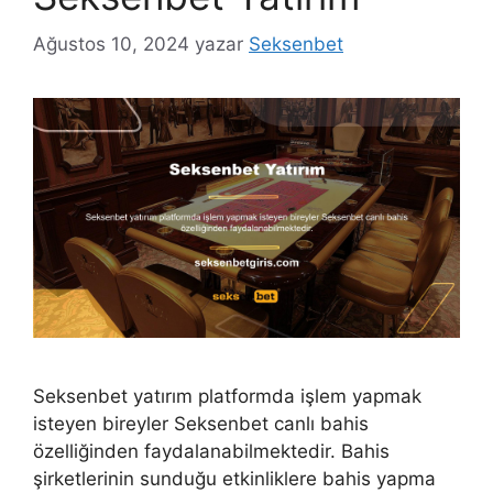
Ağustos 10, 2024
yazar
Seksenbet
Seksenbet yatırım platformda işlem yapmak
isteyen bireyler Seksenbet canlı bahis
özelliğinden faydalanabilmektedir. Bahis
şirketlerinin sunduğu etkinliklere bahis yapma