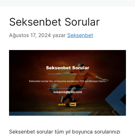
Seksenbet Sorular
Ağustos 17, 2024
yazar
Seksenbet
Seksenbet sorular tüm yıl boyunca sorularınızı