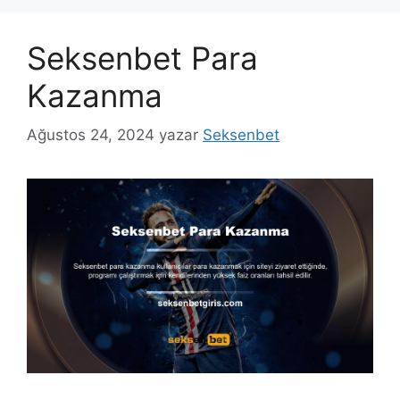
Seksenbet Para
Kazanma
Ağustos 24, 2024
yazar
Seksenbet