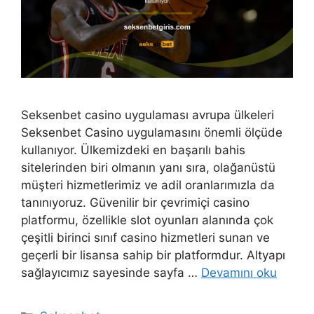
Seksenbet casino uygulaması avrupa ülkeleri
Seksenbet Casino uygulamasını önemli ölçüde
kullanıyor. Ülkemizdeki en başarılı bahis
sitelerinden biri olmanın yanı sıra, olağanüstü
müşteri hizmetlerimiz ve adil oranlarımızla da
tanınıyoruz. Güvenilir bir çevrimiçi casino
platformu, özellikle slot oyunları alanında çok
çeşitli birinci sınıf casino hizmetleri sunan ve
geçerli bir lisansa sahip bir platformdur. Altyapı
sağlayıcımız sayesinde sayfa …
Devamını oku
Kategoriler