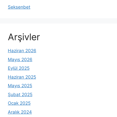
Seksenbet
Arşivler
Haziran 2026
Mayıs 2026
Eylül 2025
Haziran 2025
Mayıs 2025
Şubat 2025
Ocak 2025
Aralık 2024