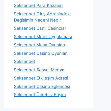
Seksenbet Para Kazanın
Seksenbet Giriş Adresindeki
Değişimin Nedeni Nedir
Seksenbet Canlı Casinolar
Seksenbet Mobil Uygulaması
Seksenbet Masa Oyunları
Seksenbet Casino Oyunları
Seksenbet
Seksenbet Sosyal Medya
Seksenbet Etkileşim Adresi
Seksenbet Casino Eğlencesi
Seksenbet Ücretsiz Erişim