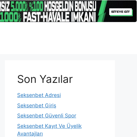
Son Yazılar
Seksenbet Adresi
Seksenbet Giriş
Seksenbet Güvenli Spor
Seksenbet Kayıt Ve Üyelik
Avantajları