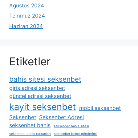
Ağustos 2024
Temmuz 2024
Haziran 2024
Etiketler
bahis sitesi seksenbet
giris adresi seksenbet
güncel adresi seksenbet
kayit seksenbet
mobil seksenbet
Seksenbet
Seksenbet Adresi
seksenbet bahis
seksenbet bahis sitesi
seksenbet bahis tutkunları
seksenbet belge gönderimi