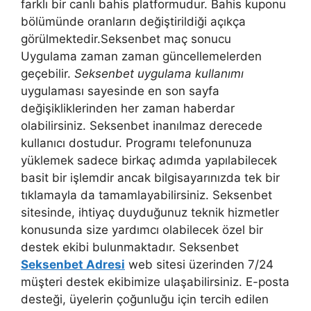
farklı bir canlı bahis platformudur. Bahis kuponu
bölümünde oranların değiştirildiği açıkça
görülmektedir.Seksenbet maç sonucu
Uygulama zaman zaman güncellemelerden
geçebilir.
Seksenbet uygulama kullanımı
uygulaması sayesinde en son sayfa
değişikliklerinden her zaman haberdar
olabilirsiniz. Seksenbet inanılmaz derecede
kullanıcı dostudur. Programı telefonunuza
yüklemek sadece birkaç adımda yapılabilecek
basit bir işlemdir ancak bilgisayarınızda tek bir
tıklamayla da tamamlayabilirsiniz. Seksenbet
sitesinde, ihtiyaç duyduğunuz teknik hizmetler
konusunda size yardımcı olabilecek özel bir
destek ekibi bulunmaktadır. Seksenbet
Seksenbet Adresi
web sitesi üzerinden 7/24
müşteri destek ekibimize ulaşabilirsiniz. E-posta
desteği, üyelerin çoğunluğu için tercih edilen