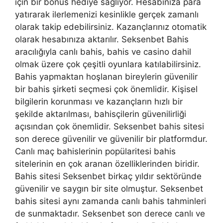
için bir bonus hediye sağlıyor. Hesabınıza para
yatırarak ilerlemenizi kesinlikle gerçek zamanlı
olarak takip edebilirsiniz. Kazançlarınız otomatik
olarak hesabınıza aktarılır. Seksenbet Bahis
aracılığıyla canlı bahis, bahis ve casino dahil
olmak üzere çok çeşitli oyunlara katılabilirsiniz.
Bahis yapmaktan hoşlanan bireylerin güvenilir
bir bahis şirketi seçmesi çok önemlidir. Kişisel
bilgilerin korunması ve kazançların hızlı bir
şekilde aktarılması, bahisçilerin güvenilirliği
açısından çok önemlidir. Seksenbet bahis sitesi
son derece güvenilir ve güvenilir bir platformdur.
Canlı maç bahislerinin popülaritesi bahis
sitelerinin en çok aranan özelliklerinden biridir.
Bahis sitesi Seksenbet birkaç yıldır sektöründe
güvenilir ve saygın bir site olmuştur. Seksenbet
bahis sitesi aynı zamanda canlı bahis tahminleri
de sunmaktadır. Seksenbet son derece canlı ve