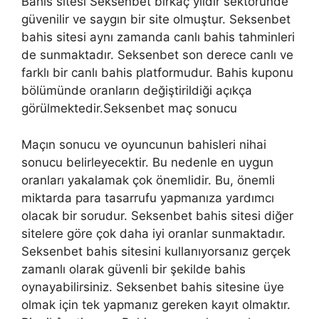
Bahis sitesi Seksenbet birkaç yıldır sektöründe
güvenilir ve saygın bir site olmuştur. Seksenbet
bahis sitesi aynı zamanda canlı bahis tahminleri
de sunmaktadır. Seksenbet son derece canlı ve
farklı bir canlı bahis platformudur. Bahis kuponu
bölümünde oranların değiştirildiği açıkça
görülmektedir.Seksenbet maç sonucu
Maçın sonucu ve oyuncunun bahisleri nihai
sonucu belirleyecektir. Bu nedenle en uygun
oranları yakalamak çok önemlidir. Bu, önemli
miktarda para tasarrufu yapmanıza yardımcı
olacak bir sorudur. Seksenbet bahis sitesi diğer
sitelere göre çok daha iyi oranlar sunmaktadır.
Seksenbet bahis sitesini kullanıyorsanız gerçek
zamanlı olarak güvenli bir şekilde bahis
oynayabilirsiniz. Seksenbet bahis sitesine üye
olmak için tek yapmanız gereken kayıt olmaktır.