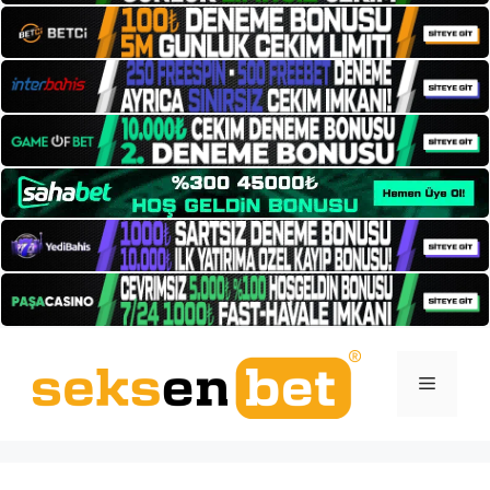
İçeriğe
atla
Menü