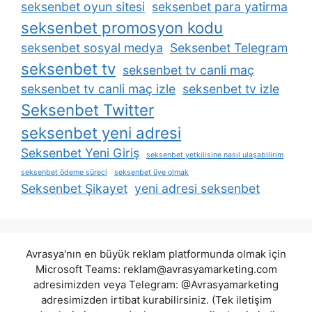
seksenbet oyun sitesi
seksenbet para yatirma
seksenbet promosyon kodu
seksenbet sosyal medya
Seksenbet Telegram
seksenbet tv
seksenbet tv canli maç
seksenbet tv canli maç izle
seksenbet tv izle
Seksenbet Twitter
seksenbet yeni adresi
Seksenbet Yeni Giriş
seksenbet yetkilisine nasıl ulaşabilirim
seksenbet ödeme süreci
seksenbet üye olmak
Seksenbet Şikayet
yeni adresi seksenbet
Avrasya'nın en büyük reklam platformunda olmak için
Microsoft Teams:
reklam@avrasyamarketing.com
adresimizden veya Telegram: @Avrasyamarketing
adresimizden irtibat kurabilirsiniz. (Tek iletişim