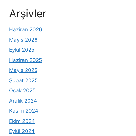
Arşivler
Haziran 2026
Mayıs 2026
Eylül 2025
Haziran 2025
Mayıs 2025
Şubat 2025
Ocak 2025
Aralık 2024
Kasım 2024
Ekim 2024
Eylül 2024