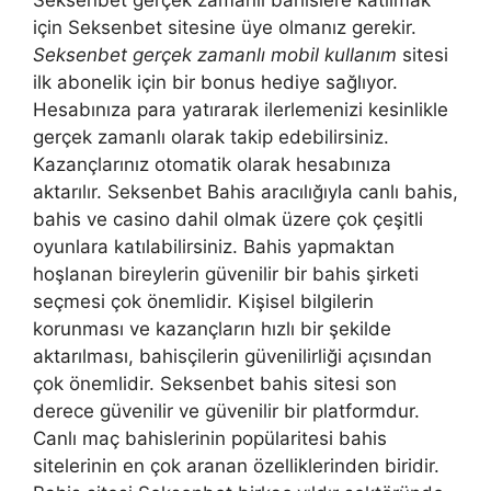
Seksenbet gerçek zamanlı bahislere katılmak
için Seksenbet sitesine üye olmanız gerekir.
Seksenbet gerçek zamanlı mobil kullanım
sitesi
ilk abonelik için bir bonus hediye sağlıyor.
Hesabınıza para yatırarak ilerlemenizi kesinlikle
gerçek zamanlı olarak takip edebilirsiniz.
Kazançlarınız otomatik olarak hesabınıza
aktarılır. Seksenbet Bahis aracılığıyla canlı bahis,
bahis ve casino dahil olmak üzere çok çeşitli
oyunlara katılabilirsiniz. Bahis yapmaktan
hoşlanan bireylerin güvenilir bir bahis şirketi
seçmesi çok önemlidir. Kişisel bilgilerin
korunması ve kazançların hızlı bir şekilde
aktarılması, bahisçilerin güvenilirliği açısından
çok önemlidir. Seksenbet bahis sitesi son
derece güvenilir ve güvenilir bir platformdur.
Canlı maç bahislerinin popülaritesi bahis
sitelerinin en çok aranan özelliklerinden biridir.