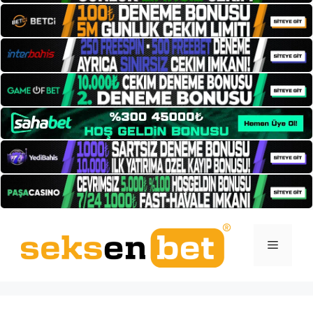
İçeriğe
atla
Menü