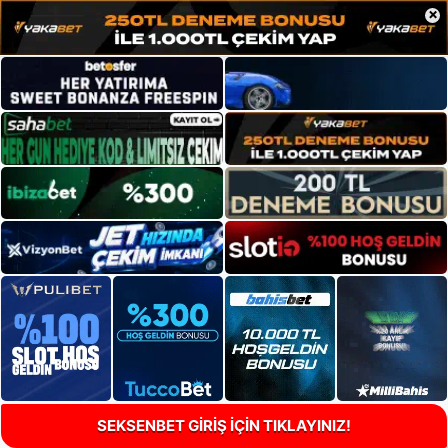
×
SEKSENBET GİRİŞ İÇİN TIKLAYINIZ!