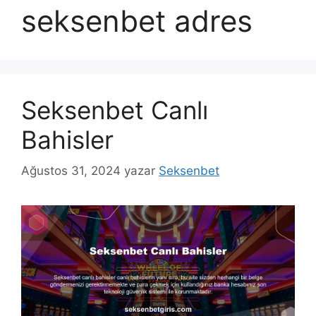
seksenbet adres
Seksenbet Canlı
Bahisler
Ağustos 31, 2024
yazar
Seksenbet