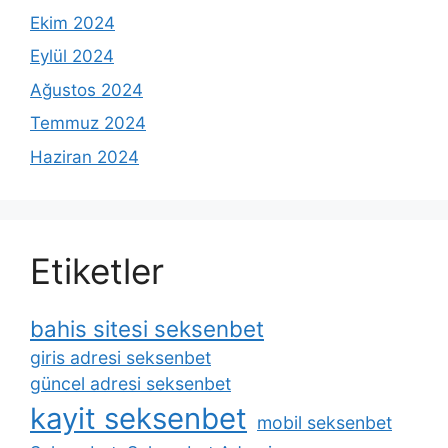
Ekim 2024
Eylül 2024
Ağustos 2024
Temmuz 2024
Haziran 2024
Etiketler
bahis sitesi seksenbet
giris adresi seksenbet
güncel adresi seksenbet
kayit seksenbet
mobil seksenbet