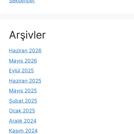
Seksenbet
Arşivler
Haziran 2026
Mayıs 2026
Eylül 2025
Haziran 2025
Mayıs 2025
Şubat 2025
Ocak 2025
Aralık 2024
Kasım 2024