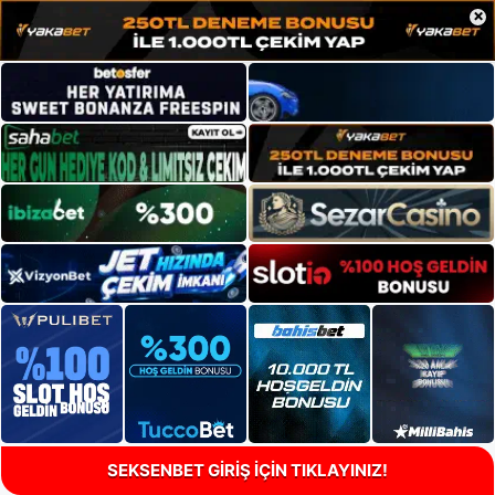
×
SEKSENBET GİRİŞ İÇİN TIKLAYINIZ!