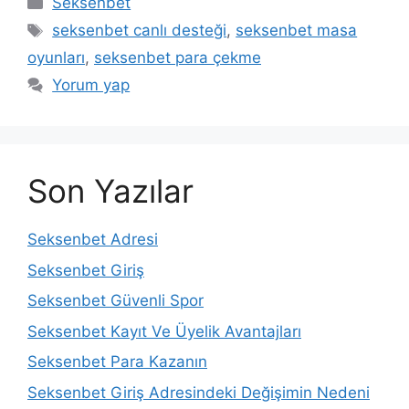
Seksenbet
Etiketler
seksenbet canlı desteği
,
seksenbet masa
oyunları
,
seksenbet para çekme
Yorum yap
Son Yazılar
Seksenbet Adresi
Seksenbet Giriş
Seksenbet Güvenli Spor
Seksenbet Kayıt Ve Üyelik Avantajları
Seksenbet Para Kazanın
Seksenbet Giriş Adresindeki Değişimin Nedeni