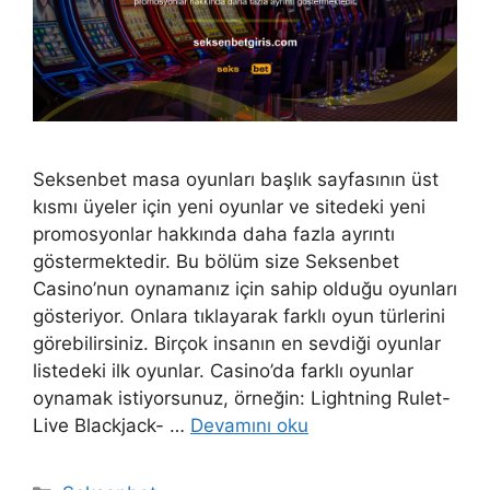
Seksenbet masa oyunları başlık sayfasının üst
kısmı üyeler için yeni oyunlar ve sitedeki yeni
promosyonlar hakkında daha fazla ayrıntı
göstermektedir. Bu bölüm size Seksenbet
Casino’nun oynamanız için sahip olduğu oyunları
gösteriyor. Onlara tıklayarak farklı oyun türlerini
görebilirsiniz. Birçok insanın en sevdiği oyunlar
listedeki ilk oyunlar. Casino’da farklı oyunlar
oynamak istiyorsunuz, örneğin: Lightning Rulet-
Live Blackjack- …
Devamını oku
Kategoriler