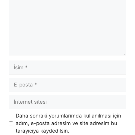
İsim
E-
posta
İnternet
sitesi
Daha sonraki yorumlarımda kullanılması için
adım, e-posta adresim ve site adresim bu
tarayıcıya kaydedilsin.