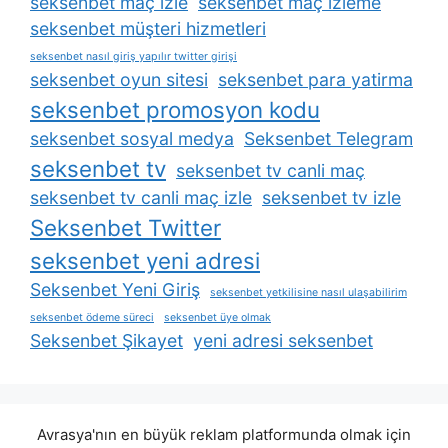
seksenbet maç izle
seksenbet maç izleme
seksenbet müşteri hizmetleri
seksenbet nasıl giriş yapılır twitter girişi
seksenbet oyun sitesi
seksenbet para yatirma
seksenbet promosyon kodu
seksenbet sosyal medya
Seksenbet Telegram
seksenbet tv
seksenbet tv canli maç
seksenbet tv canli maç izle
seksenbet tv izle
Seksenbet Twitter
seksenbet yeni adresi
Seksenbet Yeni Giriş
seksenbet yetkilisine nasıl ulaşabilirim
seksenbet ödeme süreci
seksenbet üye olmak
Seksenbet Şikayet
yeni adresi seksenbet
Avrasya'nın en büyük reklam platformunda olmak için