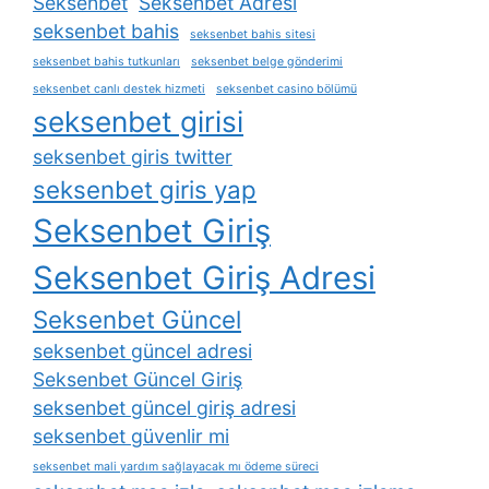
Seksenbet
Seksenbet Adresi
seksenbet bahis
seksenbet bahis sitesi
seksenbet bahis tutkunları
seksenbet belge gönderimi
seksenbet canlı destek hizmeti
seksenbet casino bölümü
seksenbet girisi
seksenbet giris twitter
seksenbet giris yap
Seksenbet Giriş
Seksenbet Giriş Adresi
Seksenbet Güncel
seksenbet güncel adresi
Seksenbet Güncel Giriş
seksenbet güncel giriş adresi
seksenbet güvenlir mi
seksenbet mali yardım sağlayacak mı ödeme süreci