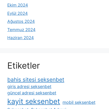
Ekim 2024
Eylül 2024
Ağustos 2024
Temmuz 2024
Haziran 2024
Etiketler
bahis sitesi seksenbet
giris adresi seksenbet
güncel adresi seksenbet
kayit seksenbet
mobil seksenbet