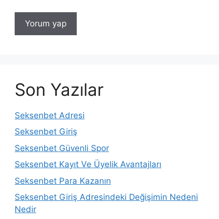
Son Yazılar
Seksenbet Adresi
Seksenbet Giriş
Seksenbet Güvenli Spor
Seksenbet Kayıt Ve Üyelik Avantajları
Seksenbet Para Kazanın
Seksenbet Giriş Adresindeki Değişimin Nedeni
Nedir