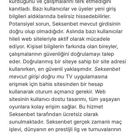
kurduğunu ve çalışmalarını terk etmediğini
kanıtladı. Bazı kullanıcılar ve üyeler yeni giriş
bilgileri aldıklarında belirsiz hissedebilirler.
Potansiyel sorun, Seksenbet mevcut girdisinin
doğru olup olmadığıdır. Aslında bazı kullanıcılar
hileli web siteleriyle aktif olarak mücadele
ediyor. Kişisel bilgilerin farkında olan bireyler,
çalışmalarının güvenliğini doğrulamayı talep
eder. Doğrulanmış bir siteye sahip bir site adresi
kullanırken, en güvenli yaklaşımdır.
Seksenbet
mevcut girişi doğru mu
TV uygulamasına
erişmek için bahis sitesinden bir hesap
kullanarak oturum açmanız gerekir. Web
sitesinin kullanıcı dostu tasarımı, tüm yaşayan
oyunlara kolay erişim sağlar. Bu hizmet
Seksenbet tarafından ücretsiz olarak
sunulmaktadır. Seksenbet gerçek zamanlı maç
işlevi, dünyanın en prestijli lig ve turnuvalarının