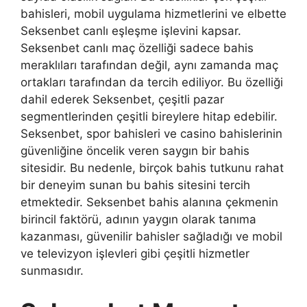
bahisleri, mobil uygulama hizmetlerini ve elbette
Seksenbet canlı eşleşme işlevini kapsar.
Seksenbet canlı maç özelliği sadece bahis
meraklıları tarafından değil, aynı zamanda maç
ortakları tarafından da tercih ediliyor. Bu özelliği
dahil ederek Seksenbet, çeşitli pazar
segmentlerinden çeşitli bireylere hitap edebilir.
Seksenbet, spor bahisleri ve casino bahislerinin
güvenliğine öncelik veren saygın bir bahis
sitesidir. Bu nedenle, birçok bahis tutkunu rahat
bir deneyim sunan bu bahis sitesini tercih
etmektedir. Seksenbet bahis alanına çekmenin
birincil faktörü, adının yaygın olarak tanıma
kazanması, güvenilir bahisler sağladığı ve mobil
ve televizyon işlevleri gibi çeşitli hizmetler
sunmasıdır.