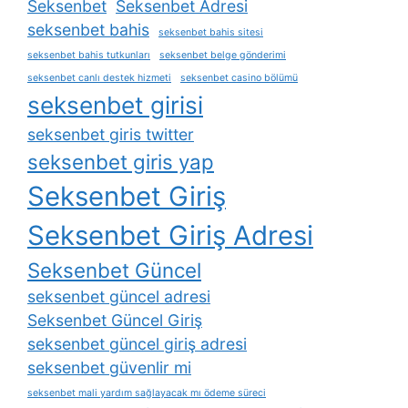
Seksenbet
Seksenbet Adresi
seksenbet bahis
seksenbet bahis sitesi
seksenbet bahis tutkunları
seksenbet belge gönderimi
seksenbet canlı destek hizmeti
seksenbet casino bölümü
seksenbet girisi
seksenbet giris twitter
seksenbet giris yap
Seksenbet Giriş
Seksenbet Giriş Adresi
Seksenbet Güncel
seksenbet güncel adresi
Seksenbet Güncel Giriş
seksenbet güncel giriş adresi
seksenbet güvenlir mi
seksenbet mali yardım sağlayacak mı ödeme süreci