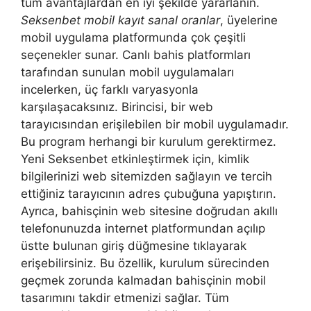
tüm avantajlardan en iyi şekilde yararlanın.
Seksenbet mobil kayıt sanal oranlar
, üyelerine
mobil uygulama platformunda çok çeşitli
seçenekler sunar. Canlı bahis platformları
tarafından sunulan mobil uygulamaları
incelerken, üç farklı varyasyonla
karşılaşacaksınız. Birincisi, bir web
tarayıcısından erişilebilen bir mobil uygulamadır.
Bu program herhangi bir kurulum gerektirmez.
Yeni Seksenbet etkinleştirmek için, kimlik
bilgilerinizi web sitemizden sağlayın ve tercih
ettiğiniz tarayıcının adres çubuğuna yapıştırın.
Ayrıca, bahisçinin web sitesine doğrudan akıllı
telefonunuzda internet platformundan açılıp
üstte bulunan giriş düğmesine tıklayarak
erişebilirsiniz. Bu özellik, kurulum sürecinden
geçmek zorunda kalmadan bahisçinin mobil
tasarımını takdir etmenizi sağlar. Tüm