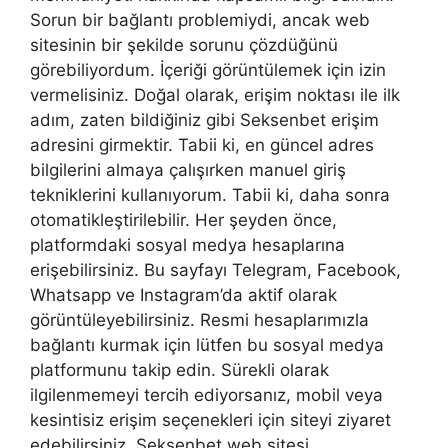
Sorun bir bağlantı problemiydi, ancak web
sitesinin bir şekilde sorunu çözdüğünü
görebiliyordum. İçeriği görüntülemek için izin
vermelisiniz. Doğal olarak, erişim noktası ile ilk
adım, zaten bildiğiniz gibi Seksenbet erişim
adresini girmektir. Tabii ki, en güncel adres
bilgilerini almaya çalışırken manuel giriş
tekniklerini kullanıyorum. Tabii ki, daha sonra
otomatikleştirilebilir. Her şeyden önce,
platformdaki sosyal medya hesaplarına
erişebilirsiniz. Bu sayfayı Telegram, Facebook,
Whatsapp ve Instagram’da aktif olarak
görüntüleyebilirsiniz. Resmi hesaplarımızla
bağlantı kurmak için lütfen bu sosyal medya
platformunu takip edin. Sürekli olarak
ilgilenmemeyi tercih ediyorsanız, mobil veya
kesintisiz erişim seçenekleri için siteyi ziyaret
edebilirsiniz. Seksenbet web sitesi