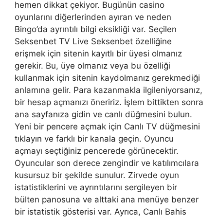
hemen dikkat çekiyor. Bugünün casino
oyunlarını diğerlerinden ayıran ve neden
Bingo’da ayrıntılı bilgi eksikliği var. Seçilen
Seksenbet TV Live Seksenbet özelliğine
erişmek için sitenin kayıtlı bir üyesi olmanız
gerekir. Bu, üye olmanız veya bu özelliği
kullanmak için sitenin kaydolmanız gerekmediği
anlamına gelir. Para kazanmakla ilgileniyorsanız,
bir hesap açmanızı öneririz. İşlem bittikten sonra
ana sayfanıza gidin ve canlı düğmesini bulun.
Yeni bir pencere açmak için Canlı TV düğmesini
tıklayın ve farklı bir kanala geçin. Oyuncu
açmayı seçtiğiniz pencerede görünecektir.
Oyuncular son derece zengindir ve katılımcılara
kusursuz bir şekilde sunulur. Zirvede oyun
istatistiklerini ve ayrıntılarını sergileyen bir
bülten panosuna ve alttaki ana menüye benzer
bir istatistik gösterisi var. Ayrıca, Canlı Bahis