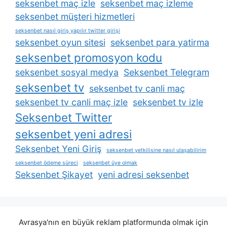
seksenbet maç izle
seksenbet maç izleme
seksenbet müşteri hizmetleri
seksenbet nasıl giriş yapılır twitter girişi
seksenbet oyun sitesi
seksenbet para yatirma
seksenbet promosyon kodu
seksenbet sosyal medya
Seksenbet Telegram
seksenbet tv
seksenbet tv canli maç
seksenbet tv canli maç izle
seksenbet tv izle
Seksenbet Twitter
seksenbet yeni adresi
Seksenbet Yeni Giriş
seksenbet yetkilisine nasıl ulaşabilirim
seksenbet ödeme süreci
seksenbet üye olmak
Seksenbet Şikayet
yeni adresi seksenbet
Avrasya'nın en büyük reklam platformunda olmak için