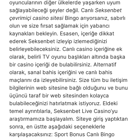
oyuncularının diğer ülkelerde yaşarken uyum
sağlayabileceği şeyler değil. Canlı
Seksenbet
çevrimiçi casino sitesi
Bingo arıyorsanız, sabırlı
olun ve size fırsat sağlamak için yabancı
kaynakları bekleyin. Esasen, içeriğe dikkat
ederek Seksenbet izleyip izlemediğinizi
belirleyebileceksiniz. Canlı casino içeriğine ek
olarak, belirli TV oyunu başlıkları altında başka
bir casino içeriği de bulabilirsiniz. Alternatif
olarak, sanal bahis içeriğini ve canlı bahis
maçlarını da izleyebilirsiniz. Size tüm bu iletişim
bilgilerinin web sitesine bağlı olduğunu ve bunu
üçüncü taraf bir web sitesinden kolayca
bulabileceğinizi hatırlatmak istiyoruz. Eldeki
temel ayrıntılarla, Seksenbet Live Casino’yu
araştırmamıza başlayalım. Siteye giriş yaptıktan
sonra, en üstte aşağıdaki seçeneklerle
karşılaşacaksınız: Sport Bonus Canlı Bingo