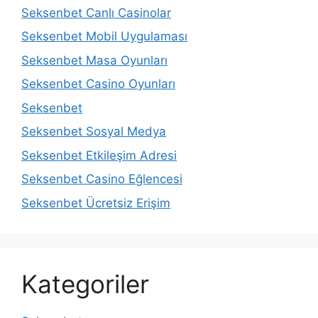
Seksenbet Canlı Casinolar
Seksenbet Mobil Uygulaması
Seksenbet Masa Oyunları
Seksenbet Casino Oyunları
Seksenbet
Seksenbet Sosyal Medya
Seksenbet Etkileşim Adresi
Seksenbet Casino Eğlencesi
Seksenbet Ücretsiz Erişim
Kategoriler